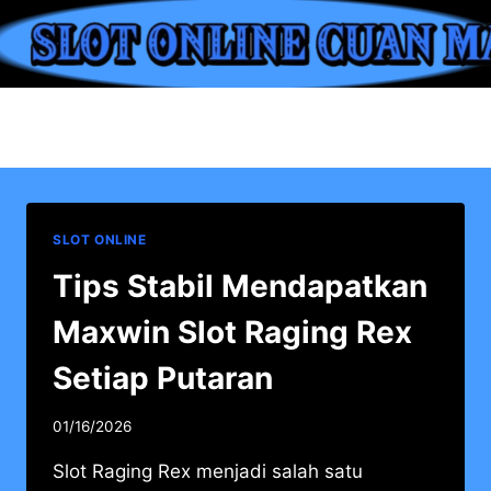
Skip
to
content
Tips Bermain Slot
SLOT ONLINE
Tips Stabil Mendapatkan
Maxwin Slot Raging Rex
Setiap Putaran
01/16/2026
Slot Raging Rex menjadi salah satu