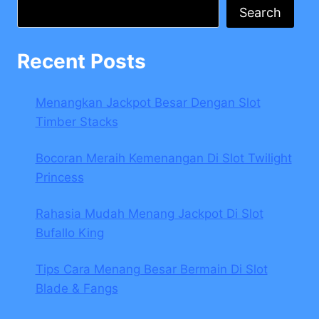
Search
Recent Posts
Menangkan Jackpot Besar Dengan Slot
Timber Stacks
Bocoran Meraih Kemenangan Di Slot Twilight
Princess
Rahasia Mudah Menang Jackpot Di Slot
Bufallo King
Tips Cara Menang Besar Bermain Di Slot
Blade & Fangs