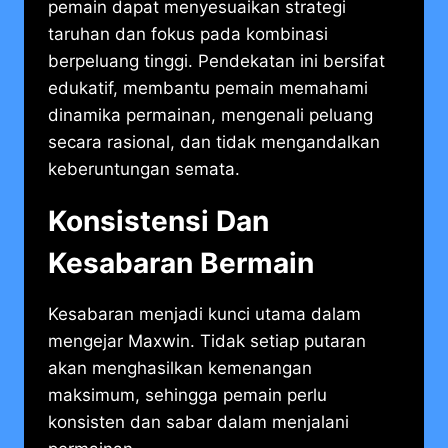
pemain dapat menyesuaikan strategi
taruhan dan fokus pada kombinasi
berpeluang tinggi. Pendekatan ini bersifat
edukatif, membantu pemain memahami
dinamika permainan, mengenali peluang
secara rasional, dan tidak mengandalkan
keberuntungan semata.
Konsistensi Dan
Kesabaran Bermain
Kesabaran menjadi kunci utama dalam
mengejar Maxwin. Tidak setiap putaran
akan menghasilkan kemenangan
maksimum, sehingga pemain perlu
konsisten dan sabar dalam menjalani