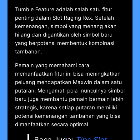
Tumble Feature adalah salah satu fitur
penting dalam Slot Raging Rex. Setelah
kemenangan, simbol yang menang akan
hilang dan digantikan oleh simbol baru
yang berpotensi membentuk kombinasi
tambahan.
Pemain yang memahami cara
memanfaatkan fitur ini bisa meningkatkan
peluang mendapatkan Maxwin dalam satu
putaran. Mengamati pola munculnya simbol
baru juga membantu pemain bermain lebih
strategis, karena setiap putaran memiliki
potensi kemenangan tambahan yang bisa
dimanfaatkan secara optimal.
Baca Juga:
Tips Slot