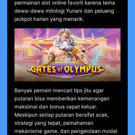
permainan slot online favorit karena tema
dewa-dewa mitologi Yunani dan peluang
jackpot harian yang menarik.
Banyak pemain mencari tips jitu agar
putaran bisa memberikan kemenangan
maksimal dan bonus cepat keluar.
Meskipun setiap putaran bersifat acak,
strategi yang tepat, pemahaman
mekanisme game, dan pengelolaan modal