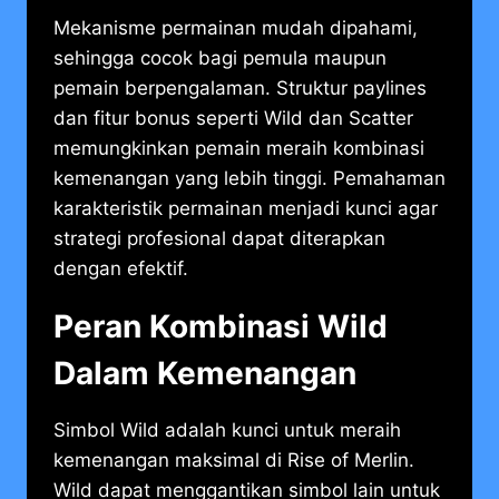
Mekanisme permainan mudah dipahami,
sehingga cocok bagi pemula maupun
pemain berpengalaman. Struktur paylines
dan fitur bonus seperti Wild dan Scatter
memungkinkan pemain meraih kombinasi
kemenangan yang lebih tinggi. Pemahaman
karakteristik permainan menjadi kunci agar
strategi profesional dapat diterapkan
dengan efektif.
Peran Kombinasi Wild
Dalam Kemenangan
Simbol Wild adalah kunci untuk meraih
kemenangan maksimal di Rise of Merlin.
Wild dapat menggantikan simbol lain untuk