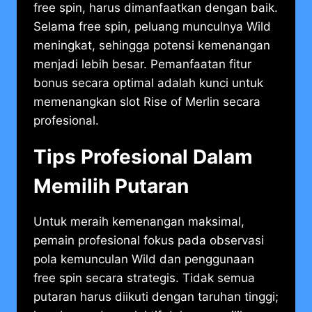
free spin, harus dimanfaatkan dengan baik.
Selama free spin, peluang munculnya Wild
meningkat, sehingga potensi kemenangan
menjadi lebih besar. Pemanfaatan fitur
bonus secara optimal adalah kunci untuk
memenangkan slot Rise of Merlin secara
profesional.
Tips Profesional Dalam
Memilih Putaran
Untuk meraih kemenangan maksimal,
pemain profesional fokus pada observasi
pola kemunculan Wild dan penggunaan
free spin secara strategis. Tidak semua
putaran harus diikuti dengan taruhan tinggi;