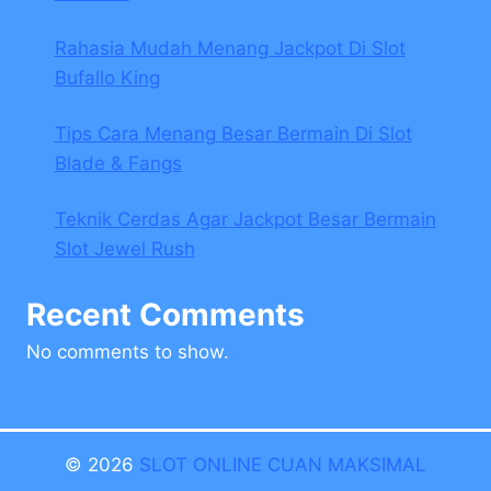
Rahasia Mudah Menang Jackpot Di Slot
Bufallo King
Tips Cara Menang Besar Bermain Di Slot
Blade & Fangs
Teknik Cerdas Agar Jackpot Besar Bermain
Slot Jewel Rush
Recent Comments
No comments to show.
© 2026
SLOT ONLINE CUAN MAKSIMAL