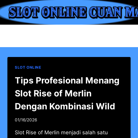
Skip
to
content
Strategi Bermain Slot
SLOT ONLINE
Tips Profesional Menang
Slot Rise of Merlin
Dengan Kombinasi Wild
01/16/2026
Slot Rise of Merlin menjadi salah satu