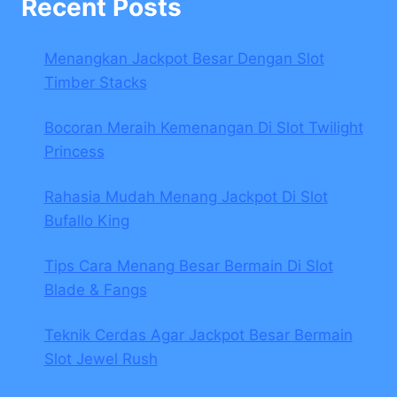
Recent Posts
Menangkan Jackpot Besar Dengan Slot
Timber Stacks
Bocoran Meraih Kemenangan Di Slot Twilight
Princess
Rahasia Mudah Menang Jackpot Di Slot
Bufallo King
Tips Cara Menang Besar Bermain Di Slot
Blade & Fangs
Teknik Cerdas Agar Jackpot Besar Bermain
Slot Jewel Rush