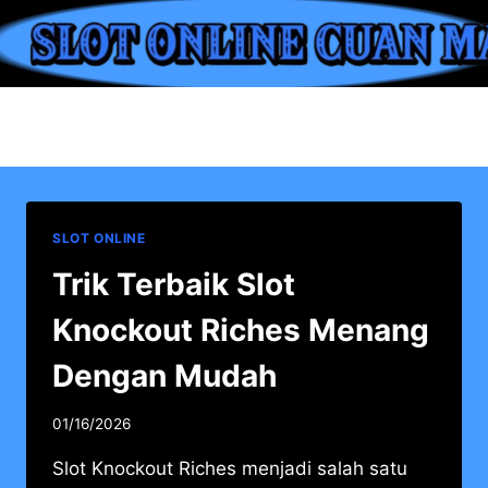
Skip
to
content
Slot Knockout Riches
SLOT ONLINE
Trik Terbaik Slot
Knockout Riches Menang
Dengan Mudah
01/16/2026
Slot Knockout Riches menjadi salah satu