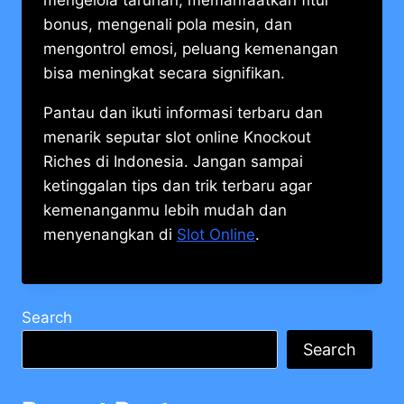
mengelola taruhan, memanfaatkan fitur
bonus, mengenali pola mesin, dan
mengontrol emosi, peluang kemenangan
bisa meningkat secara signifikan.
Pantau dan ikuti informasi terbaru dan
menarik seputar slot online Knockout
Riches di Indonesia. Jangan sampai
ketinggalan tips dan trik terbaru agar
kemenanganmu lebih mudah dan
menyenangkan di
Slot Online
.
Search
Search