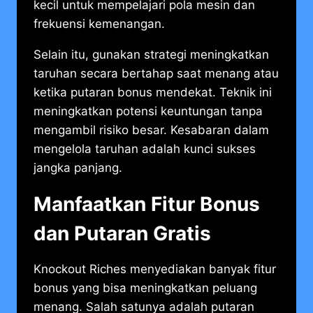
kecil untuk mempelajari pola mesin dan
frekuensi kemenangan.
Selain itu, gunakan strategi meningkatkan
taruhan secara bertahap saat menang atau
ketika putaran bonus mendekat. Teknik ini
meningkatkan potensi keuntungan tanpa
mengambil risiko besar. Kesabaran dalam
mengelola taruhan adalah kunci sukses
jangka panjang.
Manfaatkan Fitur Bonus
dan Putaran Gratis
Knockout Riches menyediakan banyak fitur
bonus yang bisa meningkatkan peluang
menang. Salah satunya adalah putaran