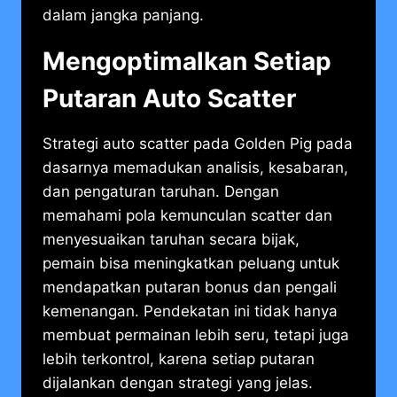
dalam jangka panjang.
Mengoptimalkan Setiap
Putaran Auto Scatter
Strategi auto scatter pada Golden Pig pada
dasarnya memadukan analisis, kesabaran,
dan pengaturan taruhan. Dengan
memahami pola kemunculan scatter dan
menyesuaikan taruhan secara bijak,
pemain bisa meningkatkan peluang untuk
mendapatkan putaran bonus dan pengali
kemenangan. Pendekatan ini tidak hanya
membuat permainan lebih seru, tetapi juga
lebih terkontrol, karena setiap putaran
dijalankan dengan strategi yang jelas.