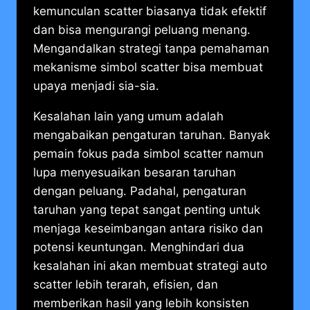
kemunculan scatter biasanya tidak efektif
dan bisa mengurangi peluang menang.
Mengandalkan strategi tanpa pemahaman
mekanisme simbol scatter bisa membuat
upaya menjadi sia-sia.
Kesalahan lain yang umum adalah
mengabaikan pengaturan taruhan. Banyak
pemain fokus pada simbol scatter namun
lupa menyesuaikan besaran taruhan
dengan peluang. Padahal, pengaturan
taruhan yang tepat sangat penting untuk
menjaga keseimbangan antara risiko dan
potensi keuntungan. Menghindari dua
kesalahan ini akan membuat strategi auto
scatter lebih terarah, efisien, dan
memberikan hasil yang lebih konsisten