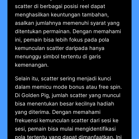
scatter di berbagai posisi reel dapat
menghasilkan keuntungan tambahan,
asalkan jumlahnya memenuhi syarat yang
ditentukan permainan. Dengan memahami
ini, pemain bisa lebih fokus pada pola
kemunculan scatter daripada hanya
menunggu simbol tertentu di garis
kemenangan.
Selain itu, scatter sering menjadi kunci
dalam memicu mode bonus atau free spin.
Di Golden Pig, jumlah scatter yang muncul
bisa menentukan besar kecilnya hadiah
yang diterima. Dengan memahami
frekuensi kemunculan scatter dari sesi ke
sesi, pemain bisa mulai mengidentifikasi
pola tertentu yang dapat dimanfaatkan. Ini