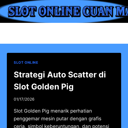
Skip
to
content
Slot Golden Pig
SLOT ONLINE
Strategi Auto Scatter di
Slot Golden Pig
01/17/2026
Slot Golden Pig menarik perhatian
penggemar mesin putar dengan grafis
ceria, simbol keberuntungan, dan potensi