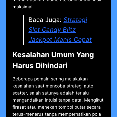
maksimal.
Baca Juga:
Strategi
Slot Candy Blitz
Jackpot Manis Cepat
Kesalahan Umum Yang
Harus Dihindari
Beberapa pemain sering melakukan
kesalahan saat mencoba strategi auto
scatter, salah satunya adalah terlalu
mengandalkan intuisi tanpa data. Mengikuti
firasat atau menekan tombol putar secara
terus-menerus tanpa memperhatikan pola