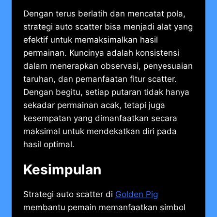
Dengan terus berlatih dan mencatat pola,
strategi auto scatter bisa menjadi alat yang
efektif untuk memaksimalkan hasil
permainan. Kuncinya adalah konsistensi
dalam menerapkan observasi, penyesuaian
taruhan, dan pemanfaatan fitur scatter.
Dengan begitu, setiap putaran tidak hanya
sekadar permainan acak, tetapi juga
kesempatan yang dimanfaatkan secara
maksimal untuk mendekatkan diri pada
hasil optimal.
Kesimpulan
Strategi auto scatter di
Golden Pig
membantu pemain memanfaatkan simbol