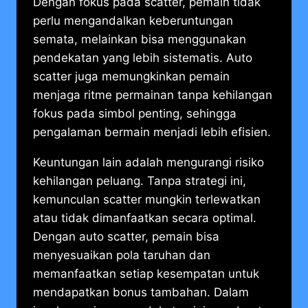
Dengan fokus pada scatter, pemain tidak
perlu mengandalkan keberuntungan
semata, melainkan bisa menggunakan
pendekatan yang lebih sistematis. Auto
scatter juga memungkinkan pemain
menjaga ritme permainan tanpa kehilangan
fokus pada simbol penting, sehingga
pengalaman bermain menjadi lebih efisien.
Keuntungan lain adalah mengurangi risiko
kehilangan peluang. Tanpa strategi ini,
kemunculan scatter mungkin terlewatkan
atau tidak dimanfaatkan secara optimal.
Dengan auto scatter, pemain bisa
menyesuaikan pola taruhan dan
memanfaatkan setiap kesempatan untuk
mendapatkan bonus tambahan. Dalam