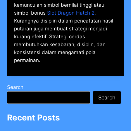
kemunculan simbol bernilai tinggi atau
simbol bonus
Slot Dragon Hatch 2
.
Kurangnya disiplin dalam pencatatan hasil
putaran juga membuat strategi menjadi
kurang efektif. Strategi cerdas
membutuhkan kesabaran, disiplin, dan
konsistensi dalam mengamati pola
permainan.
Search
Search
Recent Posts