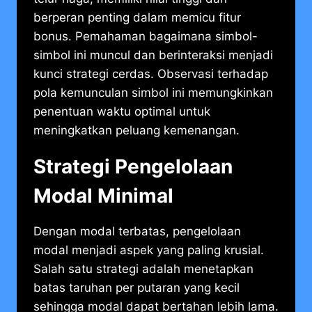
berperan penting dalam memicu fitur
bonus. Pemahaman bagaimana simbol-
simbol ini muncul dan berinteraksi menjadi
kunci strategi cerdas. Observasi terhadap
pola kemunculan simbol ini memungkinkan
penentuan waktu optimal untuk
meningkatkan peluang kemenangan.
Strategi Pengelolaan
Modal Minimal
Dengan modal terbatas, pengelolaan
modal menjadi aspek yang paling krusial.
Salah satu strategi adalah menetapkan
batas taruhan per putaran yang kecil
sehingga modal dapat bertahan lebih lama.