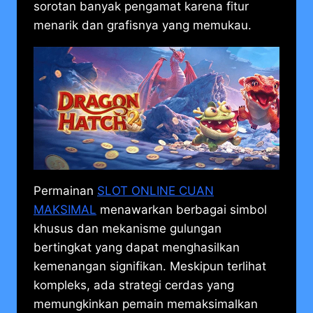
sorotan banyak pengamat karena fitur
menarik dan grafisnya yang memukau.
Permainan
SLOT ONLINE CUAN
MAKSIMAL
menawarkan berbagai simbol
khusus dan mekanisme gulungan
bertingkat yang dapat menghasilkan
kemenangan signifikan. Meskipun terlihat
kompleks, ada strategi cerdas yang
memungkinkan pemain memaksimalkan