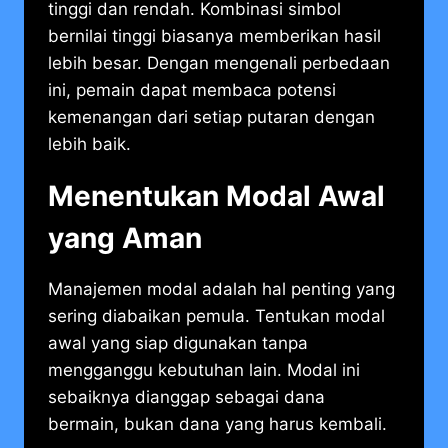
tinggi dan rendah. Kombinasi simbol
bernilai tinggi biasanya memberikan hasil
lebih besar. Dengan mengenali perbedaan
ini, pemain dapat membaca potensi
kemenangan dari setiap putaran dengan
lebih baik.
Menentukan Modal Awal
yang Aman
Manajemen modal adalah hal penting yang
sering diabaikan pemula. Tentukan modal
awal yang siap digunakan tanpa
mengganggu kebutuhan lain. Modal ini
sebaiknya dianggap sebagai dana
bermain, bukan dana yang harus kembali.