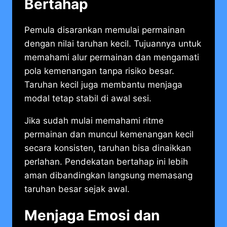
Bertahap
Pemula disarankan memulai permainan
dengan nilai taruhan kecil. Tujuannya untuk
memahami alur permainan dan mengamati
pola kemenangan tanpa risiko besar.
Taruhan kecil juga membantu menjaga
modal tetap stabil di awal sesi.
Jika sudah mulai memahami ritme
permainan dan muncul kemenangan kecil
secara konsisten, taruhan bisa dinaikkan
perlahan. Pendekatan bertahap ini lebih
aman dibandingkan langsung memasang
taruhan besar sejak awal.
Menjaga Emosi dan