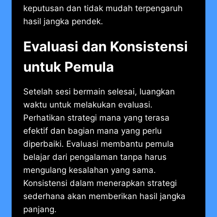
keputusan dan tidak mudah terpengaruh
hasil jangka pendek.
Evaluasi dan Konsistensi
untuk Pemula
Setelah sesi bermain selesai, luangkan
waktu untuk melakukan evaluasi.
Perhatikan strategi mana yang terasa
efektif dan bagian mana yang perlu
diperbaiki. Evaluasi membantu pemula
belajar dari pengalaman tanpa harus
mengulang kesalahan yang sama.
Konsistensi dalam menerapkan strategi
sederhana akan memberikan hasil jangka
panjang.