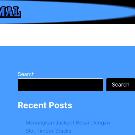
rus
Search
Search
Recent Posts
Menangkan Jackpot Besar Dengan
Slot Timber Stacks