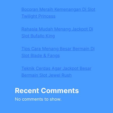
Bocoran Meraih Kemenangan Di Slot
Twilight Princess
Rahasia Mudah Menang Jackpot Di
Slot Bufallo King
Tips Cara Menang Besar Bermain Di
Slot Blade & Fangs
Teknik Cerdas Agar Jackpot Besar
Bermain Slot Jewel Rush
Recent Comments
No comments to show.