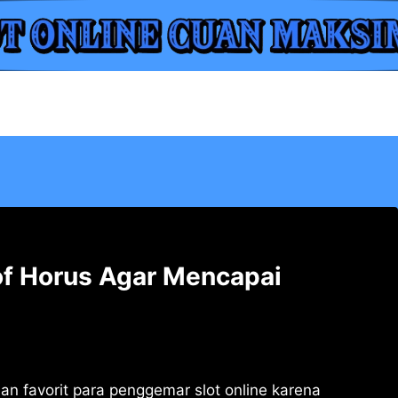
rmain Slot Online Eye of Ho
of Horus Agar Mencapai
an favorit para penggemar slot online karena