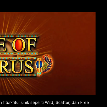
fitur-fitur unik seperti Wild, Scatter, dan Free