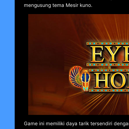
mengusung tema Mesir kuno.
Game ini memiliki daya tarik tersendiri dengan 