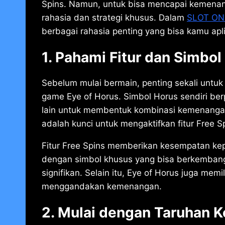
Spins. Namun, untuk bisa mencapai kemena
rahasia dan strategi khusus. Dalam
SLOT ON
berbagai rahasia penting yang bisa kamu apl
1. Pahami Fitur dan Simbol
Sebelum mulai bermain, penting sekali untu
game Eye of Horus. Simbol Horus sendiri be
lain untuk membentuk kombinasi kemenangan.
adalah kunci untuk mengaktifkan fitur Free S
Fitur Free Spins memberikan kesempatan ke
dengan simbol khusus yang bisa berkemban
signifikan. Selain itu, Eye of Horus juga me
menggandakan kemenangan.
2. Mulai dengan Taruhan K