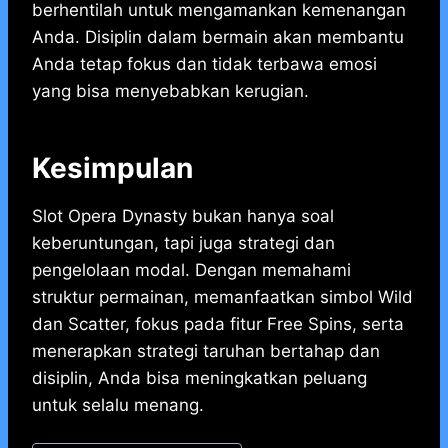
berhentilah untuk mengamankan kemenangan
Anda. Disiplin dalam bermain akan membantu
Anda tetap fokus dan tidak terbawa emosi
yang bisa menyebabkan kerugian.
Kesimpulan
Slot Opera Dynasty bukan hanya soal
keberuntungan, tapi juga strategi dan
pengelolaan modal. Dengan memahami
struktur permainan, memanfaatkan simbol Wild
dan Scatter, fokus pada fitur Free Spins, serta
menerapkan strategi taruhan bertahap dan
disiplin, Anda bisa meningkatkan peluang
untuk selalu menang.