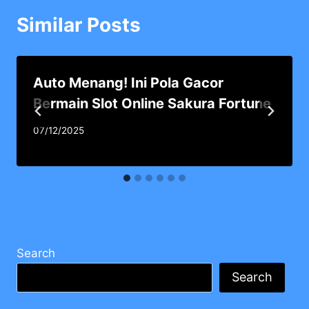
Similar Posts
Auto Menang! Ini Pola Gacor
Bermain Slot Online Sakura Fortune
07/12/2025
Search
Search