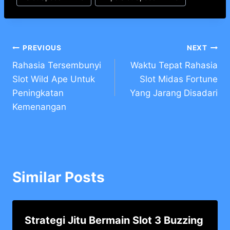
Post
PREVIOUS
NEXT
Rahasia Tersembunyi
Waktu Tepat Rahasia
navigation
Slot Wild Ape Untuk
Slot Midas Fortune
Peningkatan
Yang Jarang Disadari
Kemenangan
Similar Posts
Strategi Jitu Bermain Slot 3 Buzzing