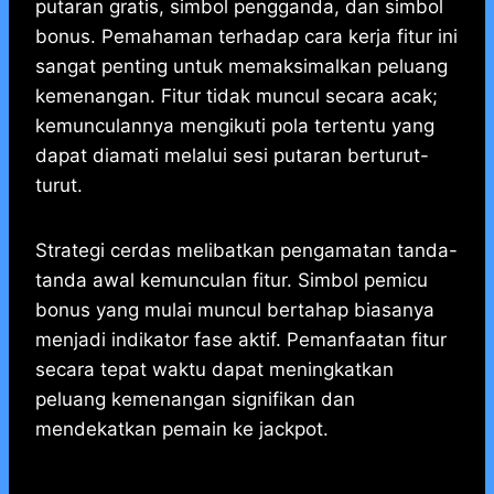
putaran gratis, simbol pengganda, dan simbol
bonus. Pemahaman terhadap cara kerja fitur ini
sangat penting untuk memaksimalkan peluang
kemenangan. Fitur tidak muncul secara acak;
kemunculannya mengikuti pola tertentu yang
dapat diamati melalui sesi putaran berturut-
turut.
Strategi cerdas melibatkan pengamatan tanda-
tanda awal kemunculan fitur. Simbol pemicu
bonus yang mulai muncul bertahap biasanya
menjadi indikator fase aktif. Pemanfaatan fitur
secara tepat waktu dapat meningkatkan
peluang kemenangan signifikan dan
mendekatkan pemain ke jackpot.